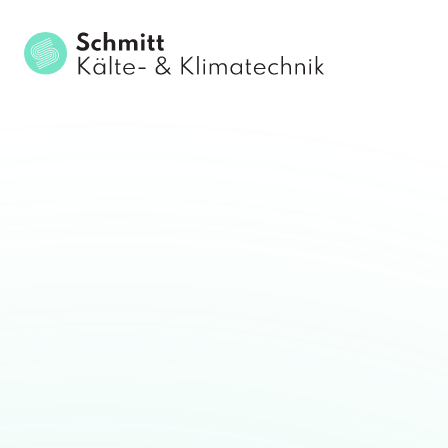
Kälte- und Klimatechn
Die Schmitt Kälte- und Klimatechnik mit Sitz in Weinsberg ist ein 
auf die Planung, Installation und Wartung moderner Kälte- und Klim