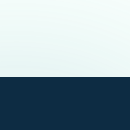
Mit Leidenschaft für Technik und einem hohen Anspruch an Qualitä
Kunden stets ein angenehmes Raumklima genießen – ob in Büros, 
oder privaten Wohnräumen.