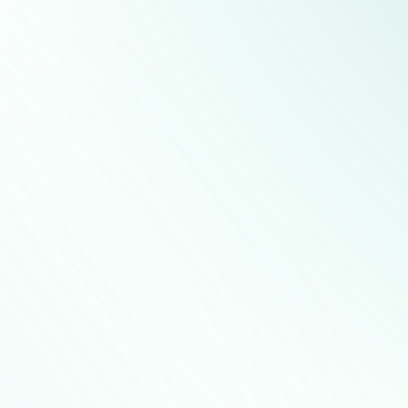
ng von Bestandsanlagen.
sere Experten auch komplexe Lösungen für Gewerbe- und
 und realisieren wir beispielsweise Kaltwassersätze,
epasst an Ihre individuellen Anforderungen.
wir Ihnen unser gesamtes Dienstleistungsspektrum im