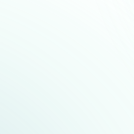
Wir beraten Sie umfassend – für den Neubau und die Modernisieru
Neben der klassischen Kälte- und Klimatechnik bieten Ihnen un
Industriebauten. Durch unser fundiertes Know-how konzipieren
Kühlzellen, Klimaanlagen sowie industrielle Kühlsysteme – stets ang
Für einen umfassenderen Überblick unserer Leistungen haben 
Folgenden veranschaulicht.